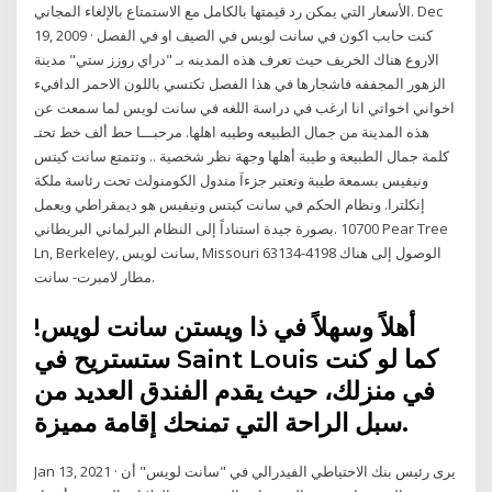
الأسعار التي يمكن رد قيمتها بالكامل مع الاستمتاع بالإلغاء المجاني. Dec
19, 2009 · كنت حابب اكون في سانت لويس في الصيف او في الفصل
الاروع هناك الخريف حيث تعرف هذه المدينه بـ "دراي روزز ستي" مدينة
الزهور المجففه فاشجارها في هذا الفصل تكتسي باللون الاحمر الدافيء
اخواني اخواتي انا ارغب في دراسة اللغه في سانت لويس لما سمعت عن
هذه المدينة من جمال الطبيعه وطيبه اهلها. مرحبـــا حط ألف خط تحتـ
كلمة جمال الطبيعة و طيبة أهلها وجهة نظر شخصية .. وتتمتع سانت كيتس
ونيفيس بسمعة طيبة وتعتبر جزءاَ مندول الكومنولث تحت رئاسة ملكة
إنكلترا. ونظام الحكم في سانت كيتس ونيفيس هو ديمقراطي ويعمل
بصورة جيدة استناداً إلى النظام البرلماني البريطاني. ‪10700 Pear Tree
Ln‬, ‪‪Berkeley‬‬, سانت لويس, ‪‪Missouri‬‬ 63134-4198 الوصول إلى هناك
مطار لامبرت- سانت.
أهلاً وسهلاً في ذا ويستن سانت لويس!
ستستريح في Saint Louis كما لو كنت
في منزلك، حيث يقدم الفندق العديد من
سبل الراحة التي تمنحك إقامة مميزة.
Jan 13, 2021 · يرى رئيس بنك الاحتياطي الفيدرالي في "سانت لويس" أن