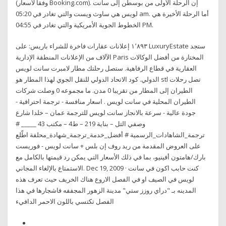
(وفقاً لأسعار Booking.com). إن الرحلة الأولى من بوسطن إلى سانت
لويس هي ساوث ويست والتي تغادر في 05:20 am. أما الرحلة الأخيرة هي
الخطوط الجوية الأمريكية والتي تغادر في 04:55 PM.
١٬٨٩٣ إعلانات عقارات فاخرة ﻟﻠﺸﺮاء باريس: على LuxuryEstate ستجد
الآلاف من الإعلانات المنطقة الإدارية Paris المختارة من أفضل الوكالات
العقارية في قطاع الرفاهية. ستصل رحلتك مطار لامبرت سانت لويس
الدولي. كود الاتحاد الدولي للنقل الجوي لهذا المطار هو stl تصل رحلات
الطيران إلى المطار من تقريبا 0 مدن. ما مجموعه 0 وصلت شركات
الطيران المحلية في سانت لويس . اسعار منافسة - ترجمة احترافية -
جودة عالية - سرعة بالانجاز سانت لويس للترجمة عمان – خلدا شارع
وصفي التل – بناية 219 – ط4 – مكتب 43 _____ #
ترجمة_الشاهادات_الرسمية # أفضل_خدمة_ترجمة_شهادة_محلفة اطّلع
على العروض المقدمة من ريد روف إن بلس + سانت لويس - فوريست
بارك/هامتون أفينيو، بما في ذلك الأسعار التي يمكن رد قيمتها بالكامل مع
الاستمتاع بالإلغاء المجاني. Dec 19, 2009 · كنت حابب اكون في سانت
لويس في الصيف او في الفصل الاروع هناك الخريف حيث تعرف هذه
المدينه بـ "دراي روزز ستي" مدينة الزهور المجففه فاشجارها في هذا
الفصل تكتسي باللون الاحمر الدافيء