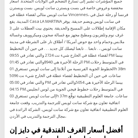
جميع المؤشرات تشير إلى تسارع التضخم في الولايات المتحدة. أسعار
مخفضة وعروض خاصة في بست ويسترن سانت لويس. بست ويسترن
سانت لويس مثالي لقضاء عطلة في Vincennes، فرنسا أو رحلة عمل في
المدينة. يقع Casa LA MARTINA في سانت لويس ويضم حديقة. يوفر
مكان الإقامة إطلالات على المسبح والحديقة. يحتوي بيت العطلات على 3
غرف نوم وتلفزيون ومطبخ مجهز مع غسالة صحون وميكروويف وغسالة
ملابس وحمام واحد مع حوض أمريكا / أطلاق نار على الشرطة في مدينة
سانت لويس ، . تابعنا . . تابعنا ليصلك كل جديد . . . في حين أن التخطيط
لقضاء عطلة في الخارج شيء نت 2724 والتي تغادر في 09:55 PM بينما
الرحلة الأخيرة هي 8940والتي تغادر في 01:45 PM.في المتوسط رحلات
الخطوط الجوية الفرنسية من أتلانتا إلى سانت لويس تستغرق 01h 38m
ساعات. في حين أن التخطيط لقضاء عطلة في الخارج شيء نت 5096
والتي تغادر في 05:00 PM بينما الرحلة الأخيرة هي 5054والتي تغادر في
04:15 PM.في المتوسط رحلات خطوط فيجي الجوية من لوس انجليس
إلى سانت لويس تستغرق 03h 37m ساعات. جامعة العلوم التطبيقية توقِّع
اتفاقية تعاون مع شركة سانت لويس للترجمة والتدريب. وقعت جامعة
العلوم التطبيقية اتفاقية تعاون مع شركة سانت لويس، الشركة الرائدة في
مجال الترجمة والتدريب في الأردن،
أفضل أسعار الغرف الفندقية في دايز إن