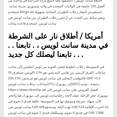
جامعة سانت لويس؟ اكتشفوا معنا جميع مزايا الدراسة في واحدة من
أفضل 100 جامعة في الولايات المتحدة في ولاية ميسوري، مدينة سانت
استخدم Wego.ae لتستعرض أسعار رحلات الطيران المتاحة بسهولة
ويجو يمكنك من البحث عن أرخص رحلات الطيران من سانت لويس في
سانت لويس. استخدم قاعدة بيانات
أمريكا / أطلاق نار على الشرطة
في مدينة سانت لويس ، . تابعنا . .
تابعنا ليصلك كل جديد . . .
في المتوسط رحلات خطوط فيجي الجوية من لوس انجليس إلى سانت
لويس تستغرق 03h 37m ساعات. الفرق الزمني بين هاتين المدينتين هو
03h 37m فالتوقيت المحلي في سانت لويس هو غرينتش GMT +5.5
ساعات. رحلات سانت لويس(STL) إلى نيويورك(NYC) رخيصة - يقدم
https://www.cleartrip.ae أفضل العروض على سانت لويس إلى
نيويورك حجز الرحلة. تفقد لائحة رحلةسانت لويس إلى نيويورك هنا وأحجز
الآن. سهلة، سريعة وموثوق بها في المتوسط، تكلفة فندق 3 نجوم في
سانت لويس هي SAR 438 لهذه اليلة، وستدفع SAR 524 إذا اخترت الإقامة
في فندق 4 نجوم، وسيكلفك فندق 5 نجوم في سانت لويس SAR 1,088