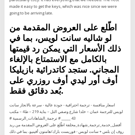
made it easy to get the keys, which was nice since we were
going to be arriving late.
اطّلع على العروض المقدمة من
لو شاليه سانت لويس، بما في
ذلك الأسعار التي يمكن رد قيمتها
بالكامل مع الاستمتاع بالإلغاء
المجاني. ستجد كاتدرائية بازيليكا
أوف أور ليدي أوف روزري على
بُعد دقائق فقط.
اسعار منافسة - ترجمة احترافية - جودة عالية - سرعة بالانجاز سانت
لويس للترجمة عمان – خلدا شارع وصفي التل – بناية 219 – ط4 – مكتب
43 _____ # ترجمة_الشاهادات_الرسمية #
أفضل_خدمة_ترجمة_شهادة_محلفة اطّلع على العروض المقدمة من ريد
روف إن بلس + سانت لويس - فوريست بارك/هامتون أفينيو، بما في ذلك