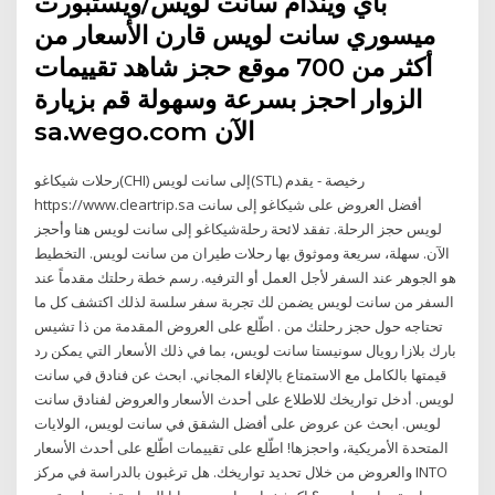
باي ويندام سانت لويس/ويستبورت
ميسوري سانت لويس قارن الأسعار من
أكثر من 700 موقع حجز شاهد تقييمات
الزوار احجز بسرعة وسهولة قم بزيارة
sa.wego.com الآن
رحلات شيكاغو(CHI) إلى سانت لويس(STL) رخيصة - يقدم
https://www.cleartrip.sa أفضل العروض على شيكاغو إلى سانت
لويس حجز الرحلة. تفقد لائحة رحلةشيكاغو إلى سانت لويس هنا وأحجز
الآن. سهلة، سريعة وموثوق بها رحلات طيران من سانت لويس. التخطيط
هو الجوهر عند السفر لأجل العمل أو الترفيه. رسم خطة رحلتك مقدماً عند
السفر من سانت لويس يضمن لك تجربة سفر سلسة لذلك اكتشف كل ما
تحتاجه حول حجز رحلتك من . اطّلع على العروض المقدمة من ذا تشيس
بارك بلازا رويال سونيستا سانت لويس، بما في ذلك الأسعار التي يمكن رد
قيمتها بالكامل مع الاستمتاع بالإلغاء المجاني. ابحث عن فنادق في سانت
لويس. أدخل تواريخك للاطلاع على أحدث الأسعار والعروض لفنادق سانت
لويس. ابحث عن عروض على أفضل الشقق في سانت لويس، الولايات
المتحدة الأمريكية، واحجزها! اطّلع على تقييمات اطّلع على أحدث الأسعار
والعروض من خلال تحديد تواريخك. هل ترغبون بالدراسة في مركز INTO