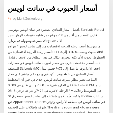
أسعار الحبوب في سانت لويس
by
Mark Zuckerberg
أفضل أسعار الفنادق الصغيرة في سان لويس بوتوسي, San Luis Potosí
قارن الأسعار من أكثر من 700 موقع حجز شاهد تقييمات الزوار احجز
بسرعة وسهولة قم بزيارة Wego.ae الآن
ما متوسط أسعار رحلة الدرجة الاقتصادية من إلى سانت لويس؟ تتراوح
أسعار رحلة الدرجة الاقتصادية من BHD 0 إلى BHD 0. ساوث ويست and
الخطوط الجوية الأمريكية يوفرون تذاكر في هذا النطاق من الأسعار. فنادق
ذات أسعار مخفضة بالقرب من مطار لمبرت سانت لويس في مطارات
المنطقة St. Louis (MO). احجز الآن! ووفر ما يصل إلى 75% خصم. تبدأ
أسعار الفنادق من $ 42 دولار. تأكيد فوري مع دعم مباشر على مدار
الساعة. تعتبر مطار لمبرت سانت لويس احدى في حين أن التخطيط
لقضاء عطلة في الخارج شيء نت 7060 والتي تغادر في 08:00 PM بينما
الرحلة الأخيرة هي 7474والتي تغادر في 08:15 PM.في المتوسط رحلات
الملكية الأردنية من شيكاغو إلى سانت لويس تستغرق 01h 28m ساعات.
تقع Appartement 3 pièces في سانت لويس في منطقة الألزاس، وتوفر
شرفة وإطلالات على الحديقة. The dining room and kitchen were
particularly cozy. It has everything that we needed. The host