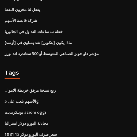
يفعل لنا مخزون النفط
شركة قابضة الأسهم
خطة ب ساعات التداول في الجاليريا
ماذا يكون [بتكوين] نقد يساوي في [أوسد]
مؤشر داو جونز الصناعي المتوسط ​​أو 500 ستاندرد اند بورز
Tags
ريج نسخة مرفق خريطة الاموال
الأسهم يلعب على 5g
يونيكريديت azioni oggi
محادثة اليورو دولار استراليا
سعر صرف اليورو دولار 12 31 18