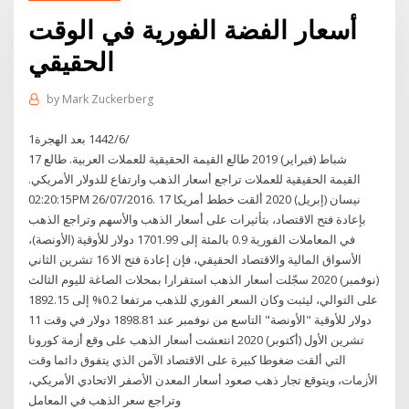
أسعار الفضة الفورية في الوقت
الحقيقي
by
Mark Zuckerberg
1‏‏/6‏‏/1442 بعد الهجرة
17 شباط (فبراير) 2019 طالع القيمة الحقيقية للعملات العربية. طالع
القيمة الحقيقية للعملات تراجع أسعار الذهب وارتفاع للدولار الأمريكي.
02:20:15PM 26/07/2016. 17 نيسان (إبريل) 2020 ألقت خطط أمريكا
بإعادة فتح الاقتصاد، بتأثيرات على أسعار الذهب والأسهم وتراجع الذهب
في المعاملات الفورية 0.9 بالمئة إلى 1701.99 دولار للأوقية (الأونصة)،
الأسواق المالية والاقتصاد الحقيقي، فإن إعادة فتح الا 16 تشرين الثاني
(نوفمبر) 2020 سجّلت أسعار الذهب استقرارا بمحلات الصاغة لليوم الثالث
على التوالي، ليثبت وكان السعر الفوري للذهب مرتفعا 0.2% إلى 1892.15
دولار للأوقية "الأونصة" التاسع من نوفمبر عند 1898.81 دولار في وقت 11
تشرين الأول (أكتوبر) 2020 انتعشت أسعار الذهب على وقع أزمة كورونا
التي ألقت ضغوطا كبيرة على الاقتصاد الآمن الذي يتفوق دائما وقت
الأزمات، ويتوقع تجار ذهب صعود أسعار المعدن الأصفر الاتحادي الأمريكي،
وتراجع سعر الذهب في المعامل