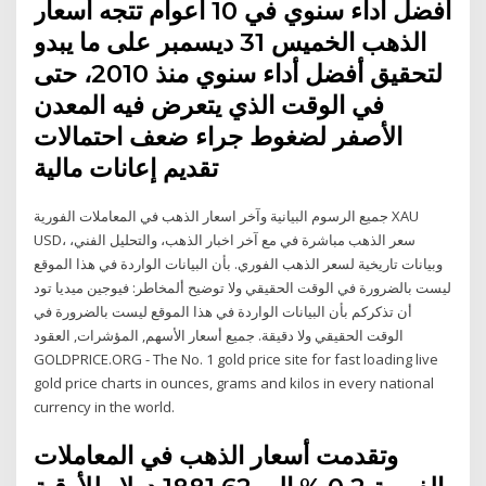
أفضل أداء سنوي في 10 أعوام تتجه أسعار
الذهب الخميس 31 ديسمبر على ما يبدو
لتحقيق أفضل أداء سنوي منذ 2010، حتى
في الوقت الذي يتعرض فيه المعدن
الأصفر لضغوط جراء ضعف احتمالات
تقديم إعانات مالية
جميع الرسوم البيانية وآخر اسعار الذهب في المعاملات الفورية XAU
USD، سعر الذهب مباشرة في مع آخر اخبار الذهب، والتحليل الفني،
وبيانات تاريخية لسعر الذهب الفوري. بأن البيانات الواردة في هذا الموقع
ليست بالضرورة في الوقت الحقيقي ولا توضيح ألمخاطر: فيوجين ميديا تود
أن تذكركم بأن البيانات الواردة في هذا الموقع ليست بالضرورة في
الوقت الحقيقي ولا دقيقة. جميع أسعار الأسهم, المؤشرات, العقود
GOLDPRICE.ORG - The No. 1 gold price site for fast loading live
gold price charts in ounces, grams and kilos in every national
currency in the world.
وتقدمت أسعار الذهب في المعاملات