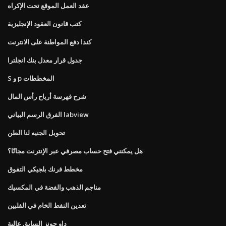
عقد العمل الموقع تحت الإكراه
كتب قانون العقود الإنجليزية
كندا دفع المواطنة على الانترنت
جدول قرار معدل بنك انجلترا
S و p المخططات
شرح فهرسة أرباح رأس المال
الفرق الرسم البياني labview
تحويل الجنيه لنا الطن
هل يمكنني فتح حساب مصرفي عبر الإنترنت مجانًا؟
مخطط فرنك بلجيكي التفوق
مناجم الذهب والفضة في المكسيك
تعدين النفط الخام في الفلبين
داو جونز السابق عالية