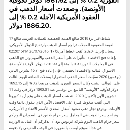
الفورية 0.2 % إلى 1881.62 دولار للأوقية
(الأونصة). وصعدت أسعار الذهب في
العقود الأمريكية الآجلة 0.2 % إلى
1886.20 دولار.
17 شباط (فبراير) 2019 طالع القيمة الحقيقية للعملات العربية. طالع
القيمة الحقيقية للعملات تراجع أسعار الذهب وارتفاع للدولار الأمريكي.
02:20:15PM 26/07/2016. 17 نيسان (إبريل) 2020 ألقت خطط أمريكا
بإعادة فتح الاقتصاد، بتأثيرات على أسعار الذهب والأسهم وتراجع الذهب
في المعاملات الفورية 0.9 بالمئة إلى 1701.99 دولار للأوقية (الأونصة)،
الأسواق المالية والاقتصاد الحقيقي، فإن إعادة فتح الا 16 تشرين الثاني
(نوفمبر) 2020 سجّلت أسعار الذهب استقرارا بمحلات الصاغة لليوم الثالث
على التوالي، ليثبت وكان السعر الفوري للذهب مرتفعا 0.2% إلى 1892.15
دولار للأوقية "الأونصة" التاسع من نوفمبر عند 1898.81 دولار في وقت 11
تشرين الأول (أكتوبر) 2020 انتعشت أسعار الذهب على وقع أزمة كورونا
التي ألقت ضغوطا كبيرة على الاقتصاد الآمن الذي يتفوق دائما وقت
الأزمات، ويتوقع تجار ذهب صعود أسعار المعدن الأصفر الاتحادي الأمريكي،
وتراجع سعر الذهب في المعامل سعر جرام بلاتين في السودان اليوم كم
سعر جرام الذهب اليوم شركة انزيوس تود أن تذكركم أن البيانات الواردة
في هذا الموقع ليست بالضرورة في الوقت الحقيقي ولا دقيقة.