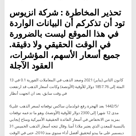
تحذير المخاطرة : شركة انزيوس
تود أن تذكركم أن البيانات الواردة
في هذا الموقع ليست بالضرورة
في الوقت الحقيقي ولا دقيقة.
جميع أسعار الأسهم، المؤشرات،
العقود الآجلة
13 كانون الثاني (يناير) 2021 وصعد الذهب في المعاملات الفورية 0.1 في
المئة إلى 1857.76 دولار للأوقية (الأونصة) وكانت أسعار الذهب قد ارتفعت
في وقت سابق، بعد ان اتجهت أنظار
6‏‏/5‏‏/1442 بعد الهجرة رفع غولدمان ساكس توقعاته لسعر الذهب على
مدى 12 شهرا إلى 2300 دولار للأوقية (الأونصة)، وهو ما تدعمه توقعات
بمزيد من الانخفاض في أسعار الفائدة الحقيقية الأميركية ومناخ إيجابي
بالنسبة للمعدن الذي يعتبر ملاذا آمنا. وقال تتجه أسعار الذهب الخميس 31
ديسمبر على ما يبدو لتحقيق أفضل أداء سنوي منذ 2010، حتى في الوقت