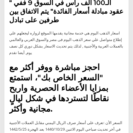
الـ100 ألف رأس في السوق 9 ففي "
عقود مبادلة أسعار الفائدة" يتم الاتفاق بين
طرفين على تبادل
اسعار الذهب اليوم هي خدمة مجانية يقدمها الموقع لزواره ليجعلهم علي
إطلاع متواصل علي سعر الذهب اليوم فى مصر والسوق العربي والعالمي
بالعملات العربية والأجنبية , لذلك يتم تحديث الاسعار بشكل دوري كل نصف
يوم, أيضا نقدم
احجز مباشرة ووفر أكثر مع
"السعر الخاص بك"، استمتع
بمزايا الأعضاء الحصرية واربح
نقاطًا لتستردها في شكل ليالٍ
مجانية وأكثر.
السعر الأن :تعرف على أسعار صرف الريال اليمني مقابل العملات الأجنبية
في أخر تحديث صباحي اليوم الاثنين 29‏‏/10‏‏/1440 بعد الهجرة 25‏‏/5‏‏/1442