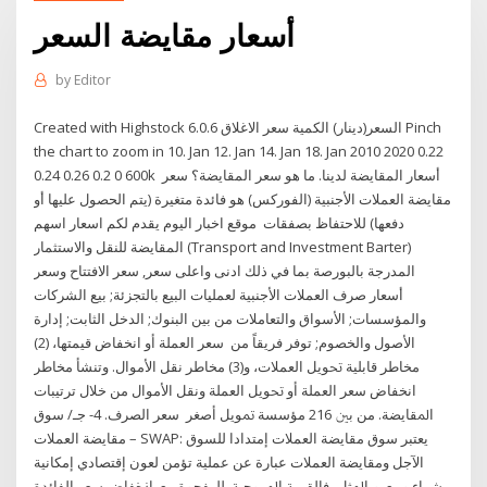
أسعار مقايضة السعر
by
Editor
Created with Highstock 6.0.6 السعر(دينار) الكمية سعر الاغلاق Pinch
the chart to zoom in 10. Jan 12. Jan 14. Jan 18. Jan 2010 2020 0.22
0.24 0.26 0.2 0 600k أسعار المقايضة لدينا. ما هو سعر المقايضة؟ سعر
مقايضة العملات الأجنبية (الفوركس) هو فائدة متغيرة (يتم الحصول عليها أو
دفعها) للاحتفاظ بصفقات موقع اخبار اليوم يقدم لكم اسعار اسهم
المقايضة للنقل والاستثمار (Transport and Investment Barter)
المدرجة بالبورصة بما في ذلك ادنى واعلى سعر, سعر الافتتاح وسعر
أسعار صرف العملات الأجنبية لعمليات البيع بالتجزئة; بيع الشركات
والمؤسسات; الأسواق والتعاملات من بين البنوك; الدخل الثابت; إدارة
الأصول والخصوم; توفر فريقاً من ﺳﻌﺮ ﺍﻟﻌﻤﻠﺔ ﺃﻭ ﺍﻧﺨﻔﺎﺽ ﻗﻴﻤﺘﻬﺎ، (2)
ﻣﺨﺎﻃﺮ ﻗﺎﺑﻠﻴﺔ ﲢﻮﻳﻞ ﺍﻟﻌﻤﻼﺕ، ﻭ(3) ﻣﺨﺎﻃﺮ ﻧﻘﻞ ﺍﻷﻣﻮﺍﻝ. ﻭﺗﻨﺸﺄ ﻣﺨﺎﻃﺮ
ﺍﻧﺨﻔﺎﺽ ﺳﻌﺮ ﺍﻟﻌﻤﻠﺔ ﺃﻭ ﲢﻮﻳﻞ ﺍﻟﻌﻤﻠﺔ ﻭﻧﻘﻞ ﺍﻷﻣﻮﺍﻝ ﻣﻦ ﺧﻼﻝ ﺗﺮﺗﻴﺒﺎﺕ
ﺍﳌﻘﺎﻳﻀﺔ. ﻣﻦ ﺑﲔ 216 ﻣﺆﺳﺴﺔ ﲤﻮﻳﻞ ﺃﺻﻐﺮ سعر الصرف. 4- جـ/ سوق
مقايضة العملات – SWAP: يعتبر سوق مقايضة العملات إمتدادا للسوق
الآجل ومقايضة العملات عبارة عن عملية تؤمن لعون إقتصادي إمكانية
شراء وبيع ﻭﺑﺎﳌﺜﻞ، ﻓﺎﻟﻘﻴﻤﺔ ﺍﳌ. ﻮﺟﺒﺔ. ﻟﻠ. ﻔﺠﻮﺓ ﻣﻊ. ﺍﳔﻔﺎﺽ ﺳﻌﺮ ﺍﻟﻔﺎﺋﺪﺓ