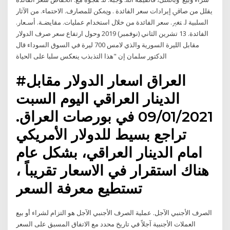
ﻳﻘﻠﻞ ﻣﻦ ﺻﺎﰲ ﺇﻳﺮﺍﺩﺍﺕ ﺳﻌﺮ ﺍﻟﻔﺎﺋﺪﺓ . ﻭﳝﻜﻦ ﻟﻠﻤﺼﺎﺭﻑ. ﺍﻻﺣﺘﻤﺎﺀ. ﻣﻦ ﺍﻵﺛﺎﺭ
ﺍﻟﺴﻠﺒﻴﺔ ﻟ. ﺘﻐﲑ. ﺳﻌﺮ ﺍﻟﻔﺎﺋﺪﺓ ﻣﻦ ﺧﻼﻝ ﺍﺳﺘﺨﺪﺍﻡ ﻋﻤﻠﻴﺎﺕ. ﻣﻘﺎﻳﻀـﺔ. ﺃﺳـﻌﺎﺭ.
ﺍﻟﻔﺎﺋﺪﺓ. 13 تشرين الثاني (نوفمبر) 2019 وحول ارتفاع سعر صرف الدولار
مقابل الليرة السورية والذي لامس 700 ليرة في السوق السوداء قال
الدكتور سلمان إن "هذا التذبذب ينعكس سلبا على الحياة
#العراق اسعار الدولار مقابل
الدينار العراقي اليوم السبت
09/01/2021 في بورصات العراق.
تراجع بسيط للدولار الأمريكي
امام الدينار العراقي، بشكل عام
هناك استقرار في الاسعار تقريباً ،
تستطيع معرفة السعر
الصرف الأجنبي الآجل. عملية الصرف الأجنبي الآجل هو التزام لشراء أو بيع
العملات الأجنبية آجلاً في تاريخ محدد مع الاتفاق المسبق على السعر