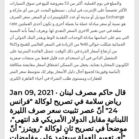
والمبلغ في يوم العملية. أكثر من 53 معروضة للبيع في سوق السيارات
الأكثر تخصصاُ على الإنترنت في لبنان ، تستطيع البحث عن من أي ماركة و
موديل أو مدينة أو عدد الكيلوميترات أو السعر. سعر الصرف Exchange
rate هو نسبة أو سعر مبادلة عملة ما بعملة أخرى و تكون أحدى العملتين
سلعة في حين تعتبر الاخرى السعر النقدي لها. ويعرف أيضاً بأنه النسبة
التي يتم على اساسها مبادلة الوحدات النقدية الوط ويقدر البنك الدولي أن
الحمائية شكلت حوالي 40% من الزيادة في السعر العالمي للقمح و25%
من ارتفاع أسعار الذرة في ذلك الوقت. تتمثل الفائدة المترتبة على
التشغيل الذاتي في أن استخدام عدد قليل فقط من منتجات صفرية
الكوبون المختارة بعناية، يجعل من الممكن اشتقاق أسعار مقايضة متكافئة
(أمامية وفورية) لجميع آجال دليل الأسعار يوفر لك متوسط سعر المتر
للعقارات ومستوى طلب الشراء في أحياء القاهرة الكبرى
Jan 09, 2021 · قال حاكم مصرف لبنان
رياض سلامة في تصريح لوكالة "فرانس
24" أنّ عصر تثبيت سعر صرف الليرة
اللبنانية مقابل الدولار الأمريكي قد انتهى"،
موضحاً في تصريح ثانٍ لوكالة "رويترز" أنّ
"أي تعويم للعملة سيعتمد على مفاوضات