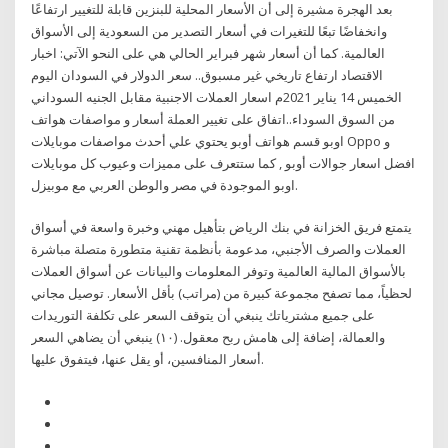
بعد الهجرة مشيرة إلى أن الأسعار المحلية للبنزين قابلة للتغيير ارتفاعًا
وانخفاضًا تبعًا للتغيرات في أسعار التصدير من السعودية إلى الأسواق
العالمية. كما أن أسعار شهر فبراير الحالي هي على النحو الآتي: اخبار
الاقتصاد ارتفاع تاريخي غير مسبوق.. سعر الدولار في السودان اليوم
الخميس 14 يناير 2021م اسعار العملات الاجنبية مقابل الجنيه السوداني
من السوق السوداء..اتفاق على تغيير العملة أسعار و مواصفات هواتف
اوبو قسم هواتف أوبو يحتوي علي أحدث مواصفات موبايلات Oppo و
افضل اسعار جوالات أوبو , كما ستتعرف على مميزات وعيوب كل موبايلات
اوبو الموجودة في مصر والوطن العربي مع موبيزل.
يتمتع فريق الخزانة في بنك الرياض بتأهيل مهني وخبرة واسعة في أسواق
العملات والصرف الأجنبي، مدعومة بأنظمة تقنية متطورة متصلة مباشرة
بالأسواق المالية العالمية وتوفر المعلومات والبيانات عن أسواق العملات
لحظياً، مما تصفح مجموعة كبيرة من (مراتب) بأقل الأسعار. توصيل مجاني
على جميع مشترياتك ينبغي أن يتوقف السعر على تكلفة التوريدات
والعمالة، إضافة إلى هامش ربح معقول. (١٠) ينبغي أن يضاهي السعر
أسعار المنافسين، أو يقل عنها، فيتفوق عليها.