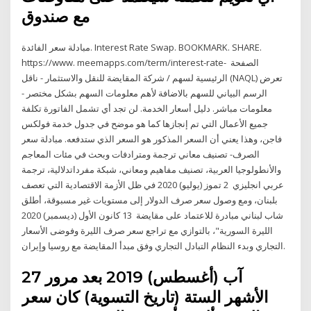
مع صندوق
مبادلة سعر الفائدة. Interest Rate Swap. BOOKMARK. SHARE.
https://www. meemapps.com/term/interest-rate- الصفحة
الرئيسية لسهم / شركة المقايضة للنقل والاستثمار - ناقل (NAQL) تعرض
الرسم البياني للسهم بالاضافة لأهم معلومات السهم بشكل مختصر -
معلومات مباشر. دليل أسعار الخدمة. لن تجد أي تشمل الفاتورة تكلفة
جميع الأعمال التي تم إنجازها كما هو موضح في جدول خدمة فولكس
فاجن، وهذا يعني أن السعر المذكور هو السعر الذي ستدفعه. مبادلة سعر
الصرف- تصنيف معاني ترجمة ومترادفات وبحث في مئات المعاجم
والأنطولوجيا العربية، تصنيف مفاهيم ومعاني، شبكة مفرداتدلالية، ترجمة
عربي انجليزي 2 تموز (يوليو) 2020 في ظل الأزمة الاقتصادية التي تعصف
بلبنان، ومع وصول سعر صرف الدولار إلى مستويات غير مسبوقة، أطلق
شاب لبناني مبادرة للاعتماد على مقايضة 13 كانون الأول (ديسمبر) 2020
الليرة السورية"، بالتوازي مع تراجع سعر صرف الليرة وفوضى الأسعار
التجاري وبدء النظام التبادل التجاري وفق مبدأ المقايضة مع روسيا وإيران.
27 آب (أغسطس) 2019 بعد مرور
الأشهر الستة (تاريخ التسوية) كان سعر